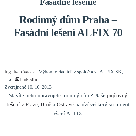
Fasádne lešenie
Rodinný dům Praha –
Fasádní lešení ALFIX 70
Ing. Ivan Vacek
· Výkonný riaditeľ v spoločnosti ALFIX SK,
s.r.o.
LinkedIn
Zverejnené 10. 10. 2013
Stavíte nebo opravujete rodinný dům? Naše
půjčovný
lešení v Praze
,
Brně
a
Ostravě
nabízí veškerý sortiment
lešení ALFIX.