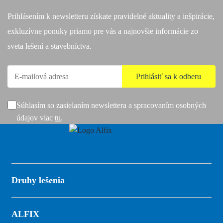
Prihlásením k newsletteru získate pravidelné aktuality a inšpirácie,
exkluzívne ponuky priamo pre vás a najnovšie informácie zo
sveta lešení a stavebníctva.
Súhlasím so zasielaním newslettera a spracovaním osobných
údajov viac
tu
.
Druhy lešenia
ALFIX