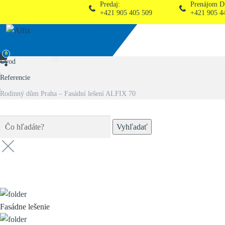
Predaj:
Prenájom Dunajská Str
+421 905 405 509
+421 905 445 132
0
Úvod
Referencie
Rodinný dům Praha – Fasádní lešení ALFIX 70
Vyhľadať
Kategórie (
8
)
Fasádne lešenie