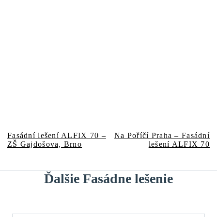
Predchádzajúci
Nasledujúci
Navigácia
Fasádní lešení ALFIX 70 –
Na Poříčí Praha – Fasádní
článok:
článok:
ZŠ Gajdošova, Brno
lešení ALFIX 70
v
článku
Ďalšie Fasádne lešenie