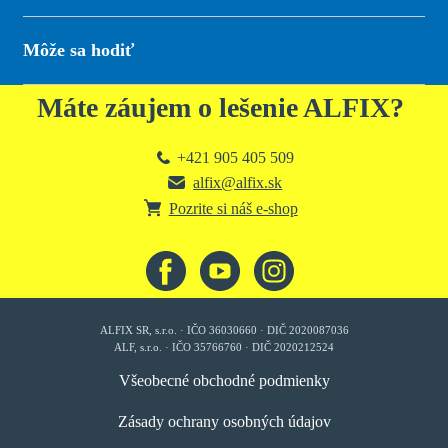
Môže sa hodiť
Máte záujem o lešenie ALFIX?
+421 905 405 509
alfix@alfix.sk
Pozrite si náš e-shop
ALFIX SR, s.r.o. · IČO 36030660 · DIČ 2020087036
ALF, s.r.o. · IČO 35766760 · DIČ 2020212524
Všeobecné obchodné podmienky
Zásady ochrany osobných údajov