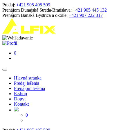
Predaj:
+421 905 405 509
Prenájom Dunajská Streda/Bratislava:
+421 905 445 132
Prenájom Banská Bystrica a okolie:
+421 907 222 317
0
Hlavná stránka
Predaj lešenia
Prenájom lešenia
E-shop
Dopyt
Kontakt
0