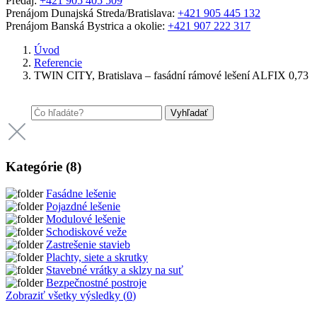
Predaj:
+421 905 405 509
Prenájom Dunajská Streda/Bratislava:
+421 905 445 132
Prenájom Banská Bystrica a okolie:
+421 907 222 317
Úvod
Referencie
TWIN CITY, Bratislava – fasádní rámové lešení ALFIX 0,73
Vyhľadať
Kategórie (
8
)
Fasádne lešenie
Pojazdné lešenie
Modulové lešenie
Schodiskové veže
Zastrešenie stavieb
Plachty, siete a skrutky
Stavebné vrátky a sklzy na suť
Bezpečnostné postroje
Zobraziť všetky výsledky (
0
)