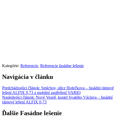
Kategórie:
Referencie
,
Referencie fasádne lešenie
Navigácia v článku
Predchádzajúci článok:
Smíchov, ulice Holečkova – fasádní rámové
lešení ALFIX 0,73 a mobilní zastřešení VARIO
Nasledujúci článok:
Nové Veselí, kostel Svatého Václava – fasádní
rámové lešení ALFIX 0,73
Ďalšie Fasádne lešenie