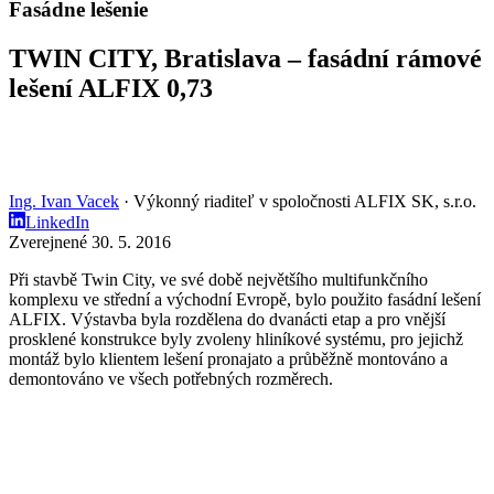
Fasádne lešenie
TWIN CITY, Bratislava – fasádní rámové
lešení ALFIX 0,73
Ing. Ivan Vacek
· Výkonný riaditeľ v spoločnosti ALFIX SK, s.r.o.
LinkedIn
Zverejnené 30. 5. 2016
Při stavbě Twin City, ve své době největšího multifunkčního
komplexu ve střední a východní Evropě, bylo použito fasádní lešení
ALFIX. Výstavba byla rozdělena do dvanácti etap a pro vnější
prosklené konstrukce byly zvoleny hliníkové systému, pro jejichž
montáž bylo klientem lešení pronajato a průběžně montováno a
demontováno ve všech potřebných rozměrech.