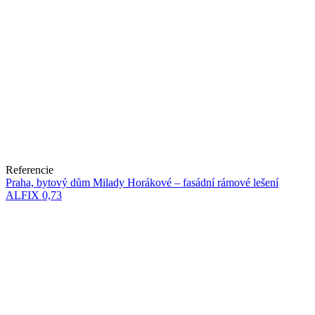
Referencie
Praha, bytový dům Milady Horákové – fasádní rámové lešení
ALFIX 0,73