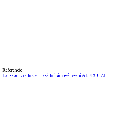
Referencie
Lanškoun, radnice – fasádní rámové lešení ALFIX 0,73