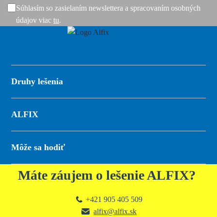
Súhlasím so zasielaním newslettera a spracovaním osobných
údajov viac
tu
.
Druhy lešenia
ALFIX
Môže sa hodiť
Máte záujem o lešenie ALFIX?
+421 905 405 509
alfix@alfix.sk