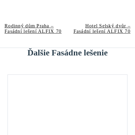
Predchádzajúci
Nasledujúci
Navigácia
Rodinný dům Praha –
Hotel Selský dvůr –
článok:
článok:
Fasádní lešení ALFIX 70
Fasádní lešení ALFIX 70
v
článku
Ďalšie Fasádne lešenie