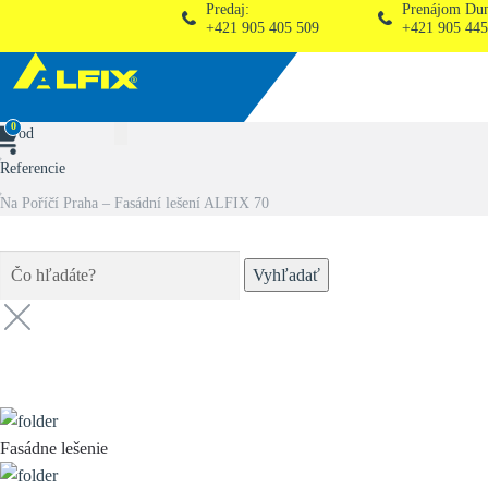
Predaj:
Prenájom Dunajská Stred
+421 905 405 509
+421 905 445 132
0
Úvod
Referencie
Na Poříčí Praha – Fasádní lešení ALFIX 70
Vyhľadať
Kategórie (
8
)
Fasádne lešenie