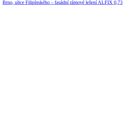
Brno, ulice Filipínského – fasádní rámové lešení ALFIX 0,73