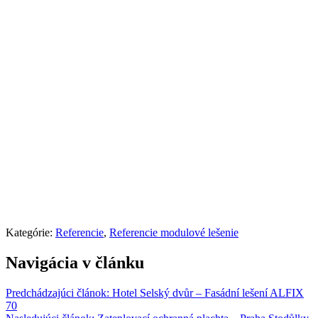
Kategórie:
Referencie
,
Referencie modulové lešenie
Navigácia v článku
Predchádzajúci článok:
Hotel Selský dvůr – Fasádní lešení ALFIX
70