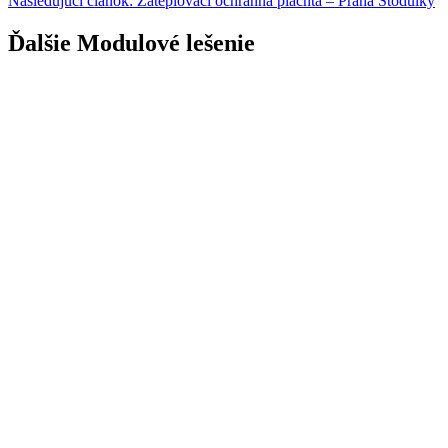
Nasledujúci článok:
Zateplovací ochranná plachta – Praha Stodůlky
Ďalšie Modulové lešenie