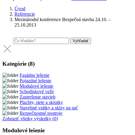
Úvod
Referencie
Mezinárodní konference Bezpečná stavba 24.10. –
25.10.2013
Vyhľadať
Kategórie (
8
)
Fasádne lešenie
Pojazdné lešenie
Modulové lešenie
Schodiskové veže
Zastrešenie stavieb
Plachty, siete a skrutky
Stavebné vrátky a sklzy na suť
Bezpečnostné postroje
Zobraziť všetky výsledky (
0
)
Modulové lešenie