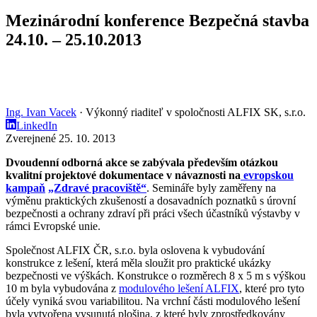
Mezinárodní konference Bezpečná stavba
24.10. – 25.10.2013
Ing. Ivan Vacek
· Výkonný riaditeľ v spoločnosti ALFIX SK, s.r.o.
LinkedIn
Zverejnené 25. 10. 2013
Dvoudenní odborná akce se zabývala především otázkou
kvalitní projektové dokumentace v návaznosti na
evropskou
kampaň
„Zdravé pracoviště“
. Semináře byly zaměřeny na
výměnu praktických zkušeností a dosavadních poznatků s úrovní
bezpečnosti a ochrany zdraví při práci všech účastníků výstavby v
rámci Evropské unie.
Společnost ALFIX ČR, s.r.o. byla oslovena k vybudování
konstrukce z lešení, která měla sloužit pro praktické ukázky
bezpečnosti ve výškách. Konstrukce o rozměrech 8 x 5 m s výškou
10 m byla vybudována z
modulového lešení ALFIX
, které pro tyto
účely vyniká svou variabilitou. Na vrchní části modulového lešení
byla vytvořena vysunutá plošina, z které byly zprostředkovány