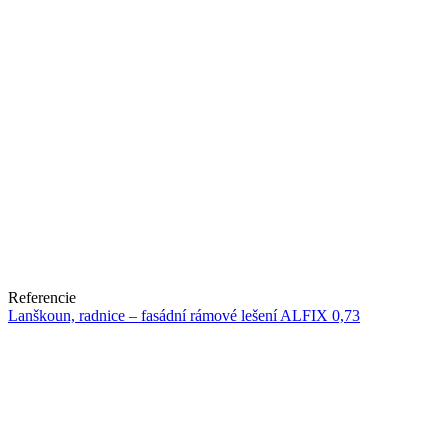
Referencie
Lanškoun, radnice – fasádní rámové lešení ALFIX 0,73