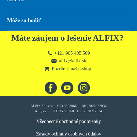
Môže sa hodiť
Máte záujem o lešenie ALFIX?
+421 905 405 509
alfix@alfix.sk
Pozrite si náš e-shop
ALFIX SR, s.r.o. · IČO 36030660 · DIČ 2020087036
ALF, s.r.o. · IČO 35766760 · DIČ 2020212524
Všeobecné obchodné podmienky
Zásady ochrany osobných údajov