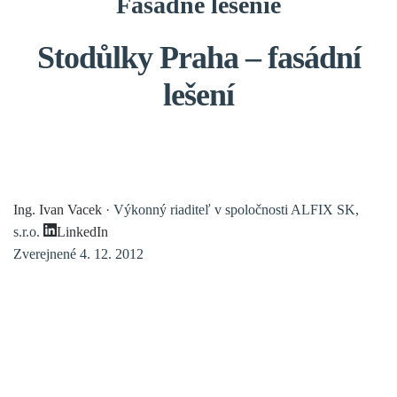
Fasádne lešenie
Stodůlky Praha – fasádní
lešení
Ing. Ivan Vacek
· Výkonný riaditeľ v spoločnosti ALFIX SK,
s.r.o.
LinkedIn
Zverejnené 4. 12. 2012