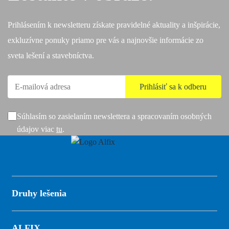
Prihlásením k newsletteru získate pravidelné aktuality a inšpirácie,
exkluzívne ponuky priamo pre vás a najnovšie informácie zo
sveta lešení a stavebníctva.
Súhlasím so zasielaním newslettera a spracovaním osobných
údajov viac
tu
.
Druhy lešenia
ALFIX