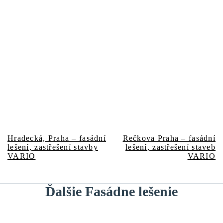
Predchádzajúci
Nasledujúci
Navigácia
Hradecká, Praha – fasádní
Rečkova Praha – fasádní
článok:
článok:
lešení, zastřešení stavby
lešení, zastřešení staveb
v
VARIO
VARIO
článku
Ďalšie Fasádne lešenie