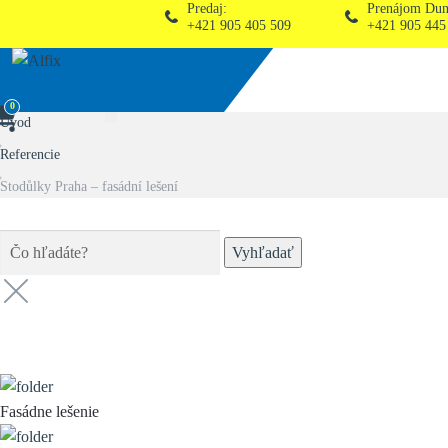
Predaj:
Prenájom Dunajská Stred
+421 905 405 509
+421 905 445 132
0
Úvod
Referencie
Stodůlky Praha – fasádní lešení
Vyhľadať
Kategórie (
8
)
Fasádne lešenie