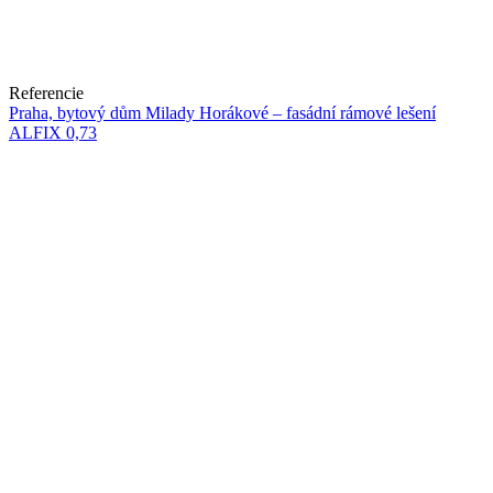
Referencie
Praha, bytový dům Milady Horákové – fasádní rámové lešení
ALFIX 0,73