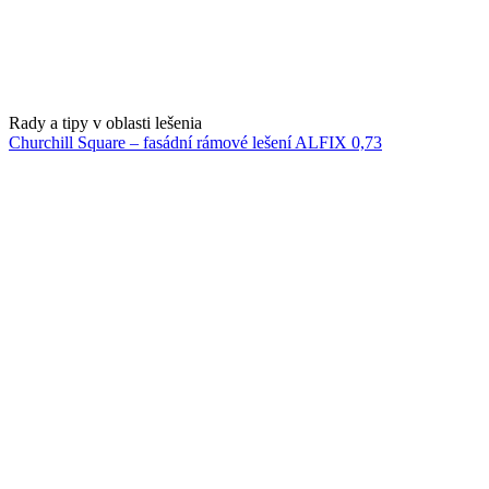
Rady a tipy v oblasti lešenia
Churchill Square – fasádní rámové lešení ALFIX 0,73