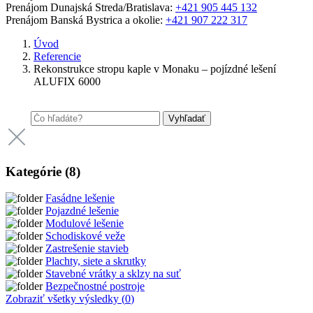
Prenájom Dunajská Streda/Bratislava:
+421 905 445 132
Prenájom Banská Bystrica a okolie:
+421 907 222 317
Úvod
Referencie
Rekonstrukce stropu kaple v Monaku – pojízdné lešení
ALUFIX 6000
Vyhľadať
Kategórie (
8
)
Fasádne lešenie
Pojazdné lešenie
Modulové lešenie
Schodiskové veže
Zastrešenie stavieb
Plachty, siete a skrutky
Stavebné vrátky a sklzy na suť
Bezpečnostné postroje
Zobraziť všetky výsledky (
0
)