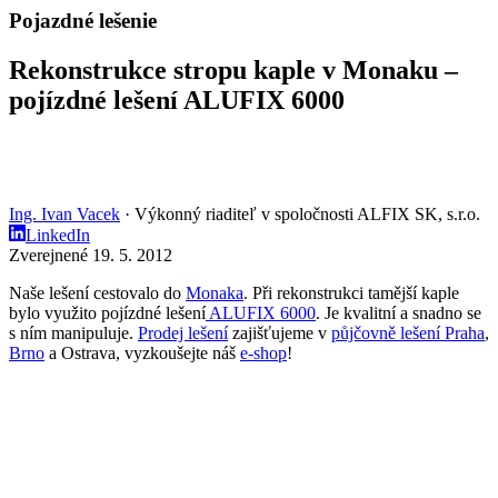
Pojazdné lešenie
Rekonstrukce stropu kaple v Monaku –
pojízdné lešení ALUFIX 6000
Ing. Ivan Vacek
· Výkonný riaditeľ v spoločnosti ALFIX SK, s.r.o.
LinkedIn
Zverejnené 19. 5. 2012
Naše lešení cestovalo do
Monaka
. Při rekonstrukci tamější kaple
bylo využito pojízdné lešení
ALUFIX 6000
. Je kvalitní a snadno se
s ním manipuluje.
Prodej lešení
zajišťujeme v
půjčovně lešení Praha
,
Brno
a Ostrava, vyzkoušejte náš
e-shop
!