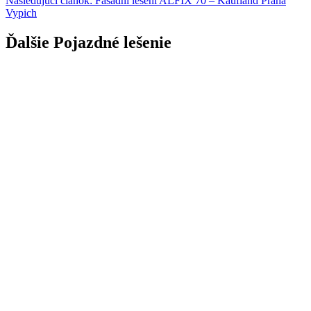
Nasledujúci článok:
Fasádní lešení ALFIX 70 – Kaufland Praha
Vypich
Ďalšie Pojazdné lešenie