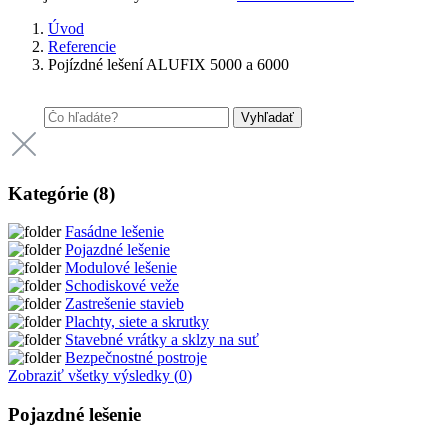
Úvod
Referencie
Pojízdné lešení ALUFIX 5000 a 6000
Vyhľadať
Kategórie (
8
)
Fasádne lešenie
Pojazdné lešenie
Modulové lešenie
Schodiskové veže
Zastrešenie stavieb
Plachty, siete a skrutky
Stavebné vrátky a sklzy na suť
Bezpečnostné postroje
Zobraziť všetky výsledky (
0
)
Pojazdné lešenie