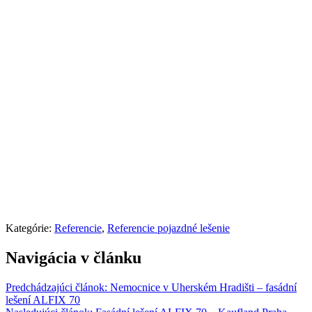
Kategórie:
Referencie
,
Referencie pojazdné lešenie
Navigácia v článku
Predchádzajúci článok:
Nemocnice v Uherském Hradišti – fasádní
lešení ALFIX 70