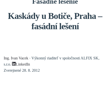
Fasádne lešenie
Kaskády u Botiče, Praha –
fasádní lešení
Ing. Ivan Vacek
· Výkonný riaditeľ v spoločnosti ALFIX SK,
s.r.o.
LinkedIn
Zverejnené 28. 8. 2012