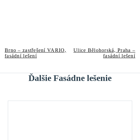
Predchádzajúci
Nasledujúci
Navigácia
Brno – zastřešení VARIO,
Ulice Bělohorská, Praha –
článok:
článok:
fasádní lešení
fasádní lešení
v
článku
Ďalšie Fasádne lešenie