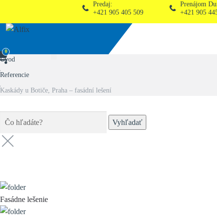
Predaj:
Prenájom Dunajská Stre
+421 905 405 509
+421 905 445 132
0
Úvod
Referencie
Kaskády u Botiče, Praha – fasádní lešení
Vyhľadať
Kategórie (
8
)
Fasádne lešenie