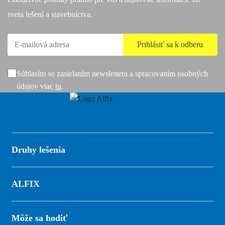
sveta lešení a stavebníctva.
Súhlasím so zasielaním newslettera a spracovaním osobných
údajov viac
tu
.
Druhy lešenia
ALFIX
Môže sa hodiť