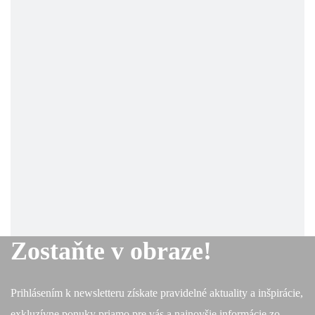
Zostaňte v obraze!
Prihlásením k newsletteru získate pravidelné aktuality a inšpirácie,
exkluzívne ponuky priamo pre vás a najnovšie informácie zo