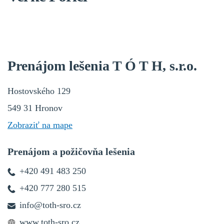
Prenájom lešenia T Ó T H, s.r.o.
Hostovského 129
549 31 Hronov
Zobraziť na mape
Prenájom a požičovňa lešenia
+420 491 483 250
+420 777 280 515
info@toth-sro.cz
www.toth-sro.cz