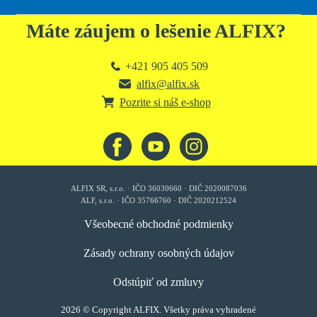
Máte záujem o lešenie ALFIX?
+421 905 405 509
alfix@alfix.sk
Pozrite si náš e-shop
ALFIX SR, s.r.o. · IČO 36030660 · DIČ 2020087036
ALF, s.r.o. · IČO 35766760 · DIČ 2020212524
Všeobecné obchodné podmienky
Zásady ochrany osobných údajov
Odstúpiť od zmluvy
2026 © Copyright ALFIX. Všetky práva vyhradené