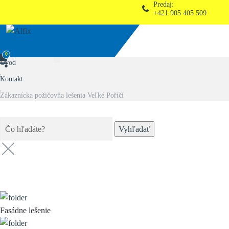
Predaj:
+421 905 405 509
0
Úvod
Kontakt
Zákaznícka požičovňa lešenia Veľké Poříčí
Vyhľadať
Kategórie (
8
)
Fasádne lešenie